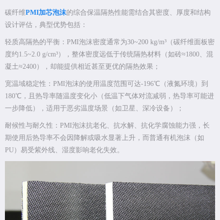
碳纤维
PMI加芯泡沫
的综合保温隔热性能需结合其密度、厚度和结构
设计评估，典型优势包括：
轻质高隔热的平衡：PMI泡沫密度通常为30~200 kg/m³（碳纤维面板密
度约1.5~2.0 g/cm³），整体密度远低于传统隔热材料（如砖≈1800、混
凝土≈2400），却能提供相近甚至更优的隔热效果；
宽温域稳定性：PMI泡沫的使用温度范围可达-196℃（液氮环境）到
180℃，且热导率随温度变化小（低温下气体对流减弱，热导率可能进
一步降低），适用于恶劣温度场景（如卫星、深冷设备）；
耐候性与耐久性：PMI泡沫抗老化、抗水解、抗化学腐蚀能力强，长
期使用后热导率不会因降解或吸水显著上升，而普通有机泡沫（如
PU）易受紫外线、湿度影响老化失效。