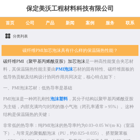
保定美沃工程材料科技有限公司
首页
公司
产品
新闻
案例
服务
联系
分类列表
碳纤维PMI加芯泡沫具有什么样的保温隔热性能？
碳纤维PMI（聚甲基丙烯酰亚胺）加芯泡沫
是一种高性能复合夹芯材
料，其保温隔热性能主要由
PMI泡沫
芯材的固有特性、碳纤维面板的
低导热贡献及结构设计协同作用共同决定，核心特点如下：
一、PMI泡沫芯材：低热导率是基础
PMI泡沫是一种闭孔刚性
泡沫塑料
，其分子结构以聚甲基丙烯酰亚胺
为主链，内部充满均匀封闭的微小气泡（闭孔率通常＞95%）。这种
结构是保温隔热的关键：
非常低的热导率：纯PMI泡沫的热导率约为0.03~0.05 W/(m·K)（室温
下），与常见的聚氨酯泡沫（PU，约0.025~0.035）、挤塑聚苯板