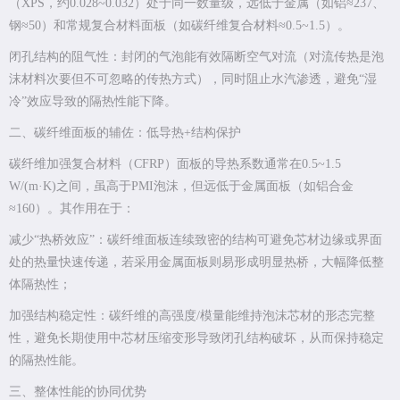
（XPS，约0.028~0.032）处于同一数量级，远低于金属（如铝≈237、
钢≈50）和常规复合材料面板（如碳纤维复合材料≈0.5~1.5）。
闭孔结构的阻气性：封闭的气泡能有效隔断空气对流（对流传热是泡
沫材料次要但不可忽略的传热方式），同时阻止水汽渗透，避免“湿
冷”效应导致的隔热性能下降。
二、碳纤维面板的辅佐：低导热+结构保护
碳纤维加强复合材料（CFRP）面板的导热系数通常在0.5~1.5
W/(m·K)之间，虽高于PMI泡沫，但远低于金属面板（如铝合金
≈160）。其作用在于：
减少“热桥效应”：碳纤维面板连续致密的结构可避免芯材边缘或界面
处的热量快速传递，若采用金属面板则易形成明显热桥，大幅降低整
体隔热性；
加强结构稳定性：碳纤维的高强度/模量能维持泡沫芯材的形态完整
性，避免长期使用中芯材压缩变形导致闭孔结构破坏，从而保持稳定
的隔热性能。
三、整体性能的协同优势