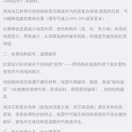
2400kg/m³）等材料。
用泡沫芯材替代传统砌体填充墙或作为轻质复合墙体/屋面的芯材，可
大幅降低建筑整体自重（通常可减少20%-30%甚至更多）。
自重降低直接减小地震作用，使结构构件（梁、柱、剪力墙）承受的
地震剪力、弯矩减小，从而降低构件破坏风险，间接提升建筑的抗震
等级。
二、改善结构延性，减缓破坏
抗震设计的关键在于结构的“延性”——即结构在地震作用下发生塑性
变形而不倒塌的能力。
传统砌体填充墙属于脆性材料，地震中易破碎、脱落，形成“短柱效
应”（柱被脆性墙体约束，形成短柱，易受剪切破坏），加剧结构破
坏。
泡沫芯材复合墙体（如泡沫混凝土墙、夹芯保温墙）通常具有轻质、
柔韧、变形协调性好的特点，地震中可随主体结构变形而不发生脆性
破碎，避免对主体结构造成额外约束或冲击。