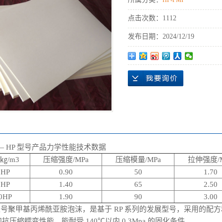
HP-PMI
点击次数：
1112
发布日期：
2024/12/19
I— HP 型号产品力学性能技术数据
㎏/m3
压缩强度/MPa
压缩模量/MPa
拉伸强度/M
0HP
0.90
50
1.70
0HP
1.40
65
2.50
0HP
1.90
90
3.00
P型号聚甲基丙烯酰亚胺泡沫，是基于 RP 系列的发展型号，采用的
抗压缩蠕变性能，能耐受 140℃以内 0.3Mpa 的固化条件。