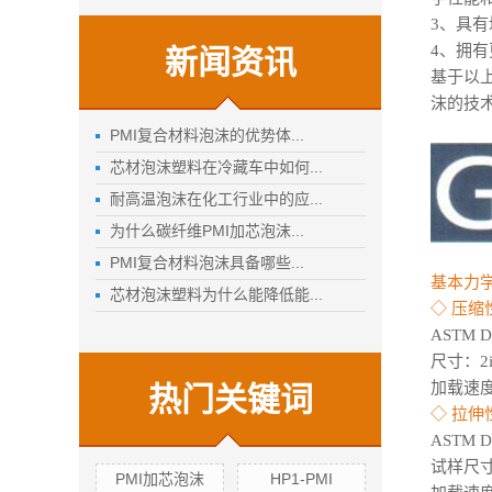
3、具有
4、拥
新闻资讯
基于以
沫的技
PMI复合材料泡沫的优势体...
芯材泡沫塑料在冷藏车中如何...
耐高温泡沫在化工行业中的应...
为什么碳纤维PMI加芯泡沫...
PMI复合材料泡沫具备哪些...
基本力
芯材泡沫塑料为什么能降低能...
◇ 压缩
ASTM 
尺寸：2inc
加载速度：
热门关键词
◇ 拉伸
ASTM 
试样尺寸：M
PMI加芯泡沫
HP1-PMI