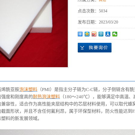
其他
点击次数：
5034
发布日期：
2023/03/20
丙烯酰亚胺
泡沫塑料
（PMI）是指主分子链为C-C链，分子侧链含
前强度和刚度高的
耐热泡沫塑料
（180～240℃），能够满足中高
的兼容性，适合作为高性能夹层结构中的芯层材料使用，可以取代蜂
截面形状，并且不含任何氟利昂，属于环保型材料，防火性能达到FAR 
沫塑料的新发展领域。