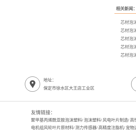
相关新闻
芯材泡
芯材泡
芯材泡
芯材泡
芯材泡
地址：
保定市徐水区大王店工业区
友情链接：
聚甲基丙烯酰亚胺泡沫塑料
泡沫塑料
风电叶片制造
高
/
/
/
电机组风轮叶片原材料
测力传感器
高精度注脂机
宠物
/
/
/