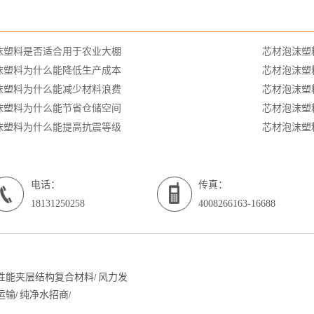
：
沫塑料是否适合用于农业大棚
芯材泡沫塑
沫塑料为什么能降低生产成本
芯材泡沫塑
沫塑料为什么能减少材料浪费
芯材泡沫塑
沫塑料为什么能节省仓储空间
芯材泡沫塑
沫塑料为什么能提高抗震等级
芯材泡沫塑
电话：
传真：
18131250258
4008266163-16688
性能夹层结构复合材料
风力发
/
运输
纯净水招商
/
/