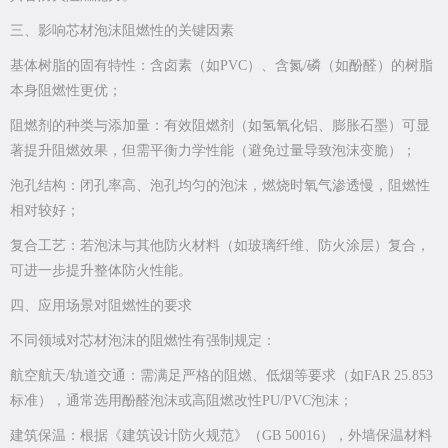
三、影响芯材泡沫阻燃性的关键因素
基体树脂的固有特性：含卤素（如PVC）、含氮/磷（如酚醛）的树脂
本身阻燃性更优；
阻燃剂的种类与添加量：有效阻燃剂（如氢氧化铝、膨胀石墨）可显
著提升阻燃效果，但需平衡力学性能（避免过量导致泡沫变脆）；
泡孔结构：闭孔率高、泡孔均匀的泡沫，燃烧时氧气渗透慢，阻燃性
相对较好；
复合工艺：若泡沫与其他防火材料（如玻璃纤维、防火涂层）复合，
可进一步提升整体防火性能。
四、应用场景对阻燃性的要求
不同领域对芯材泡沫的阻燃性有强制规定：
航空航天/轨道交通：需满足严格的阻燃、低烟等要求（如FAR 25.853
标准），通常选用酚醛泡沫或高阻燃改性PU/PVC泡沫；
建筑保温：根据《建筑设计防火规范》（GB 50016），外墙保温材料