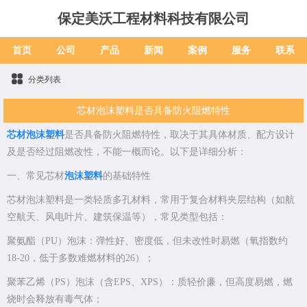
保定美沃工程材料科技有限公司
首页
公司
产品
新闻
案例
服务
联系
分类列表
芯材泡沫塑料是否具备防火阻燃特性
芯材泡沫塑料
是否具备防火阻燃特性，取决于其具体材质、配方设计
及是否经过阻燃改性，不能一概而论。以下是详细分析：
一、常见芯材
泡沫塑料
的基础特性
芯材泡沫塑料是一类轻质多孔材料，常用于复合材料夹层结构（如航
空航天、风电叶片、建筑保温等），常见类型包括：
聚氨酯（PU）泡沫：弹性好、密度低，但未改性时易燃（氧指数约
18-20，低于多数难燃材料的26）；
聚苯乙烯（PS）泡沫（含EPS、XPS）：质轻价廉，但高度易燃，燃
烧时会释放有毒气体；