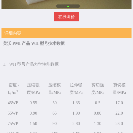
在线询价
详细内容
美沃 PMI 产品 WH 型号技术数据
1、WH 型号产品力学性能数据
密度 /
压缩强
压缩模
拉伸强
剪切强
剪切模
3
㎏/m
度/MPa
量/MPa
度/MPa
度/MPa
量/MPa
45WP
0.55
50
1.35
0.5
17.0
55WP
0.90
65
1.90
0.80
22.0
75WP
1.50
90
2.80
1.30
28.0